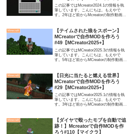
この記事ではMcreator2024.1の情報を執
筆しています。こんにちは。もえやで
す。2年ほど前からMcreatorの制作動画を
Youtubeにアップしています。今回は、オ
リジナルのブロックを置いた場所から、
GUIで指定した範囲を空気で置...
【テイムされた狼をスポーン】
Minecraft
MCreatorで自作MODを作ろう
#49【MCreator2025+】
この記事ではMCreator2025.3の情報を執
筆しています。こんにちは、もえやで
す。5年ほど前からMCreatorの制作動画を
Youtubeにアップしています。今回は、ア
イテムを持って右クリックすると、テイ
ムされた狼がスポーンするMOD...
【日光に当たると燃える世界】
Minecraft
MCreatorで自作MODを作ろう
#29【MCreator2025+】
この記事ではMCreator2025.1の情報を執
筆しています。こんにちは、もえやで
す。3年ほど前からMCreatorの制作動画を
Youtubeにアップしています。今回は、ヘ
ルメットを着けていなければ、日光に当
たると燃えるようにしてみます！...
【ダイヤで殴ったモブを自動で追
Minecraft
跡！】Mcreatorで自作MODを作
ろう#110【マイクラ】