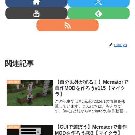
moeya
関連記事
【自分以外が光る！】Mcreatorで
Minecraft
自作MODを作ろう#115【マイク
ラ】
この記事ではMcreator2024.1の情報を執
筆しています。こんにちは。もえやで
す。3年ほど前からMcreatorの制作動画を
Youtubeにアップしています。今回は、右
クリックすると自分以外のプレイヤーが
光るようにしてみました！プロシ...
【GUIで遊ぼう】Mcreatorで自作
Minecraft
MODを作ろう#83【マイクラ】