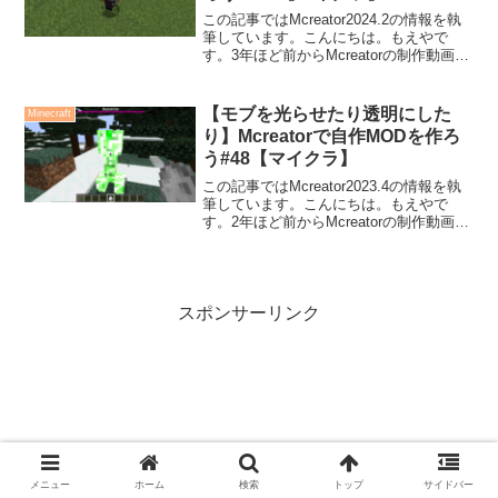
この記事ではMcreator2024.2の情報を執
筆しています。こんにちは。もえやで
す。3年ほど前からMcreatorの制作動画を
Youtubeにアップしています。今回は、ダ
イヤモンドで殴ったモブを、自動で追跡
するようにしてみました！実際に...
【モブを光らせたり透明にした
Minecraft
り】Mcreatorで自作MODを作ろ
う#48【マイクラ】
この記事ではMcreator2023.4の情報を執
筆しています。こんにちは。もえやで
す。2年ほど前からMcreatorの制作動画を
Youtubeにアップしています。今回は、
2023.4で追加された新しい機能を使って
みましょう。作成したモブに...
スポンサーリンク
メニュー
ホーム
検索
トップ
サイドバー