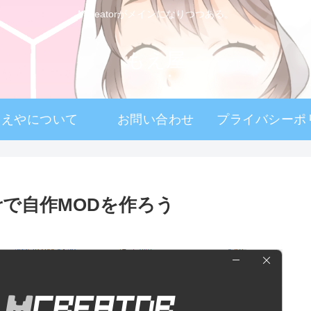
Mcreatorがメインになりつつある。
もえ屋
もえやについて
お問い合わせ
orで自作MODを作ろう