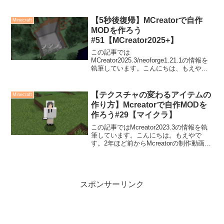
Youtubeにアップしています。今回は、ブ
ロックベンチで作ったモデルをMcreator
にインポートしてみまし...
【5秒後復帰】MCreatorで自作
Minecraft
MODを作ろう
#51【MCreator2025+】
この記事では
MCreator2025.3/neoforge1.21.1の情報を
執筆しています。こんにちは、もえやで
す。5年ほど前からMCreatorの制作動画を
Youtubeにアップしています。今回は、投
げて地面に当たると、周辺のブロック
【テクスチャの変わるアイテムの
Minecraft
が...
作り方】Mcreatorで自作MODを
作ろう#29【マイクラ】
この記事ではMcreator2023.3の情報を執
筆しています。こんにちは。もえやで
す。2年ほど前からMcreatorの制作動画を
Youtubeにアップしています。今回は、足
元にダイヤモンドがある場合に色を変え
て教えてくれるアイテムを作って...
スポンサーリンク