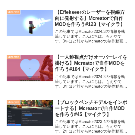
Youtubeにアップしています。今回は、
Item Tooltipsというプラグインを使っ
て、ツールチップに一...
【Effekseerのレーザーを視線方
Minecraft
向に発射する】Mcreatorで自作
MODを作ろう#123【マイクラ】
この記事ではMcreator2024.3の情報を執
筆しています。こんにちは。もえやで
す。3年ほど前からMcreatorの制作動画を
Youtubeにアップしています。今回は、
Effekseerというソフトで作成されたレー
ザーのエフェクトを、視...
【一人称視点だけオーバーレイを
Minecraft
掛ける】Mcreatorで自作MODを
作ろう#104【マイクラ】
この記事ではMcreator2024.2の情報を執
筆しています。こんにちは。もえやで
す。3年ほど前からMcreatorの制作動画を
Youtubeにアップしています。今回は、プ
ラグインを使って、弓をうつ時に一人称
視点の時だけオーバーレイを掛け...
【ブロックベンチモデルをインポ
Minecraft
ートする】Mcreatorで自作MOD
を作ろう#45【マイクラ】
この記事ではMcreator2023.4の情報を執
筆しています。こんにちは。もえやで
す。2年ほど前からMcreatorの制作動画を