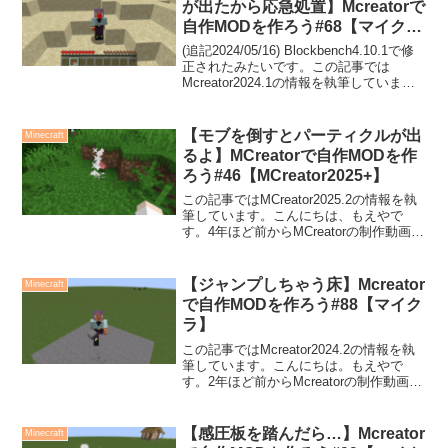
が出たから応急処置】Mcreatorで
自作MODを作ろう#68【マイク
ラ】
(追記2024/05/16) Blockbench4.10.1で修
正されたみたいです。この記事では
Mcreator2024.1の情報を執筆していま
す。こんにちは。もえやです。2年ほど前
からMcreatorの制作動画をYoutubeにアッ
プし...
【モブを倒すとパーティクルが出
Minecraft
るよ】MCreatorで自作MODを作
ろう#46【MCreator2025+】
この記事ではMCreator2025.2の情報を執
筆しています。こんにちは、もえやで
す。4年ほど前からMCreatorの制作動画を
Youtubeにアップしています。今回は、モ
ブを倒すと、しばらくの間モブがいた場
所にパーティクルが発生する様に...
【ジャンプしちゃう床】Mcreator
Minecraft
で自作MODを作ろう#88【マイク
ラ】
この記事ではMcreator2024.2の情報を執
筆しています。こんにちは。もえやで
す。2年ほど前からMcreatorの制作動画を
Youtubeにアップしています。今回は、ジ
ャンプしちゃう(歩けない)床を作っていき
ます。ブロックを作成するプ...
【感圧板を踏んだら…】Mcreator
Minecraft