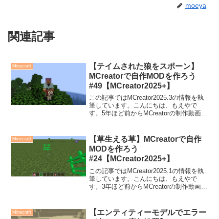
moeya
関連記事
【テイムされた狼をスポーン】
Minecraft
MCreatorで自作MODを作ろう
#49【MCreator2025+】
この記事ではMCreator2025.3の情報を執
筆しています。こんにちは、もえやで
す。5年ほど前からMCreatorの制作動画を
Youtubeにアップしています。今回は、ア
イテムを持って右クリックすると、テイ
ムされた狼がスポーンするMOD...
【草生える草】MCreatorで自作
Minecraft
MODを作ろう
#24【MCreator2025+】
この記事ではMCreator2025.1の情報を執
筆しています。こんにちは、もえやで
す。3年ほど前からMCreatorの制作動画を
Youtubeにアップしています。今回は、草
が生える草を作ります！アニメーション
テクスチャの作成リソース、新規...
【エンティティーモデルでエラー
Minecraft