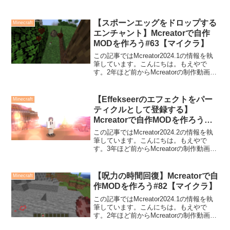
Youtubeにアップしています。今回は、村
人の就職率を上げるため、新しい職業を
作ってあげましょう。この記事で...
【スポーンエッグをドロップする
Minecraft
エンチャント】Mcreatorで自作
MODを作ろう#63【マイクラ】
この記事ではMcreator2024.1の情報を執
筆しています。こんにちは。もえやで
す。2年ほど前からMcreatorの制作動画を
Youtubeにアップしています。今回は、ス
ポーンエッグをドロップするエンチャン
トを作ってみたいと思います。こ...
【Effekseerのエフェクトをパー
Minecraft
ティクルとして登録する】
Mcreatorで自作MODを作ろう
#121【マイクラ】
この記事ではMcreator2024.2の情報を執
筆しています。こんにちは。もえやで
す。3年ほど前からMcreatorの制作動画を
Youtubeにアップしています。今回は、
Effekseerというソフトで作成したエフェ
クトを、Mcreato...
【呪力の時間回復】Mcreatorで自
Minecraft
作MODを作ろう#82【マイクラ】
この記事ではMcreator2024.1の情報を執
筆しています。こんにちは。もえやで
す。2年ほど前からMcreatorの制作動画を
Youtubeにアップしています。今回は、以