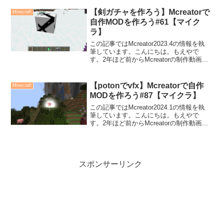
前作成した呪力を表示するプログラム
に、時間で呪力が回復する機能を追...
【剣ガチャを作ろう】Mcreatorで
Minecraft
自作MODを作ろう#61【マイク
ラ】
この記事ではMcreator2023.4の情報を執
筆しています。こんにちは。もえやで
す。2年ほど前からMcreatorの制作動画を
Youtubeにアップしています。今回は、エ
メラルドで交換できる剣ガチャを作って
みようと思います。エメラルドを...
【potonでvfx】Mcreatorで自作
Minecraft
MODを作ろう#87【マイクラ】
この記事ではMcreator2024.1の情報を執
筆しています。こんにちは。もえやで
す。2年ほど前からMcreatorの制作動画を
Youtubeにアップしています。今回は、前
回作った視覚効果をつかったテレポート
床を作っていきます。ブロックを...
スポンサーリンク