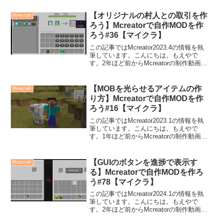
【オリジナルの村人との取引を作
Minecraft
ろう】Mcreatorで自作MODを作
ろう#36【マイクラ】
この記事ではMcreator2023.4の情報を執
筆しています。こんにちは。もえやで
す。2年ほど前からMcreatorの制作動画を
Youtubeにアップしています。前回、村人
に新しい職業、アイドルを作ってあげた
ので、今回はCDを変えるように...
【MOBを光らせるアイテムの作
Minecraft
り方】Mcreatorで自作MODを作
ろう#16【マイクラ】
この記事ではMcreator2023.1の情報を執
筆しています。こんにちは。もえやで
す。1年ほど前からMcreatorの制作動画を
Youtubeにアップしています。今回は、周
辺の敵を光らせるアイテムを作ります。
本記事の内容この記事では、MO...
【GUIのボタンを進捗で表示す
Minecraft
る】Mcreatorで自作MODを作ろ
う#78【マイクラ】
この記事ではMcreator2024.1の情報を執
筆しています。こんにちは。もえやで
す。2年ほど前からMcreatorの制作動画を
Youtubeにアップしています。今回は、