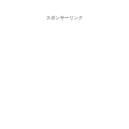
回作成した液体を使ってオリジナルの湖
を作ってみましょう本記事の内容...
スポンサーリンク