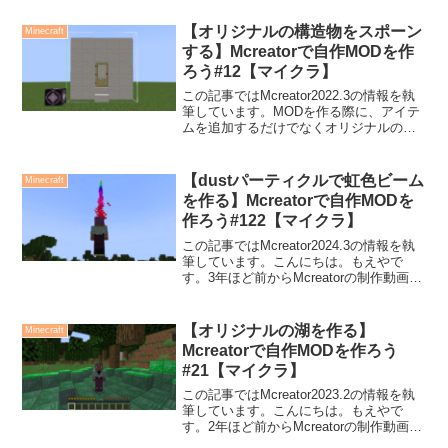
GUIのボタンを、進捗を達成するまで非
表示にします。色々やってみたの...
【オリジナルの構造物をスポーン
Minecraft
する】Mcreatorで自作MODを作
ろう#12【マイクラ】
この記事ではMcreator2022.3の情報を執
筆しています。MODを作る際に、アイテ
ムを追加するだけでなくオリジナルの構
造物を組み込めると、MODの世界観がガ
ラッと変わりますよね。本記事の内容こ
の記事では、オリジナルの構造物をスポ
【dustパーティクルで虹色ビーム
Minecraft
ーンす...
を作る】Mcreatorで自作MODを
作ろう#122【マイクラ】
この記事ではMcreator2024.3の情報を執
筆しています。こんにちは。もえやで
す。3年ほど前からMcreatorの制作動画を
Youtubeにアップしています。今回は、
dustパーティクルを、色を変えながらビ
ーム状に発生させてみました。...
【オリジナルの湖を作る】
Minecraft
Mcreatorで自作MODを作ろう
#21【マイクラ】
この記事ではMcreator2023.2の情報を執
筆しています。こんにちは。もえやで
す。2年ほど前からMcreatorの制作動画を
Youtubeにアップしています。今回は、前